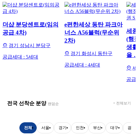
더샵 분당센트로(임의
e편한세상 동탄 파크아
세종
공급 4차)
너스 A56블럭(무순위
(행
2차)
경기 성남시 분당구
생활
경기 화성시 동탄구
을 
공급세대 : 5세대
공급세대 : 4세대
세
공급세
전국 선착순 분양
+ 전체보기
랜덤순
전체
서울
경기
인천
부산
대구
광주