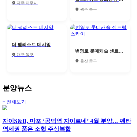
제주 제주시
블록
광주 북구
더 팰리스트 데시앙
번영로 롯데캐슬 센트럴
대구 동구
스카이
울산 중구
분양뉴스
+ 전체보기
자이S&D, 마포 ‘공덕역 자이르네’ 4월 분양… 펜타
역세권 품은 소형 주상복합