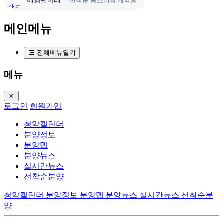
해링턴마레
선착순 동호지정 계약중
메인메뉴
전체메뉴열기
메뉴
로그인
회원가입
청약캘린더
분양정보
분양맵
분양뉴스
실시간뉴스
선착순분양
청약캘린더
분양정보
분양맵
분양뉴스
실시간뉴스
선착순분
양