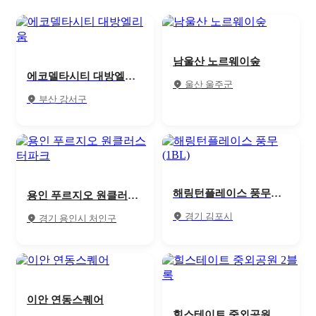
남울산 노르웨이숲
에코델타시티 대방엘리
울산 울주군
움
부산 강서구
해링턴플레이스 풍무
용인 푸르지오 원클러스
(1BL)
터파크
경기 김포시
경기 용인시 처인구
이안 연동스퀘어
힐스테이트 중외공원 2