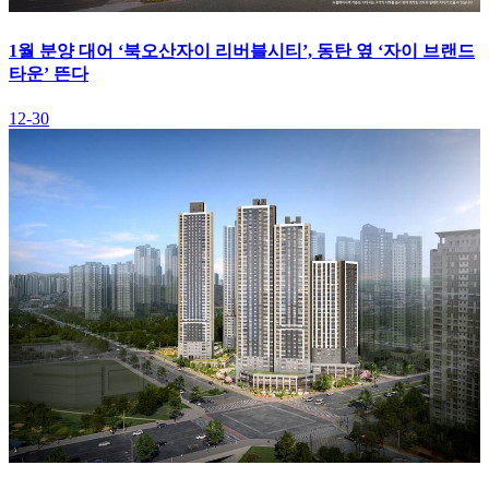
1월 분양 대어 ‘북오산자이 리버블시티’, 동탄 옆 ‘자이 브랜드
타운’ 뜬다
12-30