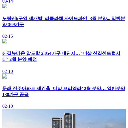
03-14
노량진6구역 재개발 ‘라클라체 자이드파인’ 3월 분양... 일반분
양 369가구
02-15
신길뉴타운 압도할 2,054가구 대단지… ‘더샵 신길센트럴시
티’ 2월 분양 예정
02-10
문래 진주아파트 재건축 ‘더샵 프리엘라’ 2월 분양… 일반분양
138가구 공급
02-10