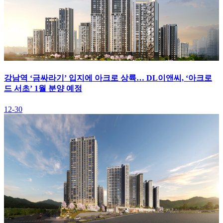
강남역 ‘금싸라기’ 입지에 아크로 상륙… DL이앤씨, ‘아크로
드 서초’ 1월 분양 예정
12-30