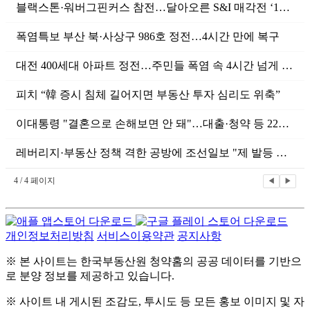
블랙스톤·워버그핀커스 참전…달아오른 S&I 매각전 ‘1조 딜’ 될까 [M...
폭염특보 부산 북·사상구 986호 정전…4시간 만에 복구
대전 400세대 아파트 정전…주민들 폭염 속 4시간 넘게 불편(종합)
피치 “韓 증시 침체 길어지면 부동산 투자 심리도 위축”
이대통령 "결혼으로 손해보면 안 돼"…대출·청약 등 22개 제도 개선 추...
레버리지·부동산 정책 격한 공방에 조선일보 "제 발등 찍어"
4 / 4 페이지
◀
▶
개인정보처리방침
서비스이용약관
공지사항
※ 본 사이트는 한국부동산원 청약홈의 공공 데이터를 기반으
로 분양 정보를 제공하고 있습니다.
※ 사이트 내 게시된 조감도, 투시도 등 모든 홍보 이미지 및 자