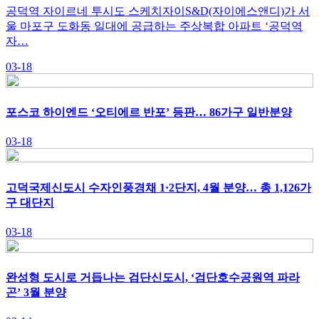
공덕역 자이르네 투시도 스케치자이S&D(자이에스앤디)가 서
울 마포구 도화동 일대에 공급하는 주상복합 아파트 ‘공덕역
자…
03-18
포스코 하이엔드 ‘오티에르 반포’ 등판… 86가구 일반분양
03-18
고덕국제신도시 수자인풍경채 1·2단지, 4월 분양… 총 1,126가
구 대단지
03-18
완성형 도시로 거듭나는 검단신도시, ‘검단호수공원역 파라
곤’ 3월 분양