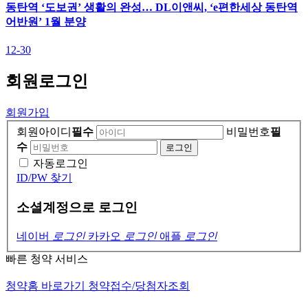
동탄역 ‘도보권’ 생활의 완성… DL이앤씨, ‘e편한세상 동탄역
어반원’ 1월 분양
12-30
회원
로그인
회원가입
회원아이디
필수
비밀번호
필
수
자동로그인
ID/PW 찾기
소셜계정으로 로그인
네이버
로그인
카카오
로그인
애플
로그인
빠른 청약 서비스
청약홈 바로가기
청약접수/당첨자조회